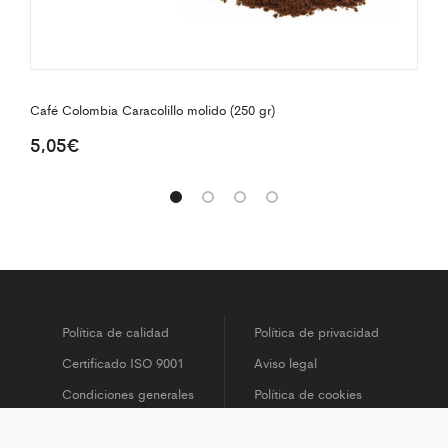
Café Colombia Caracolillo molido (250 gr)
Ca
5,05
€
4
Política de calidad
Política de privacidad
Certificado ISO 9001
Aviso legal
Condiciones generales
Política de cookies