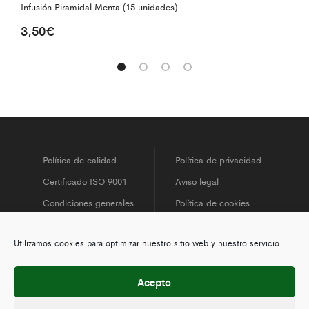
Infusión Piramidal Menta (15 unidades)
Té
3,50
€
3
Política de calidad
Política de privacidad
Certificado ISO 9001
Aviso legal
Condiciones generales
Política de cookies
Utilizamos cookies para optimizar nuestro sitio web y nuestro servicio.
Acepto