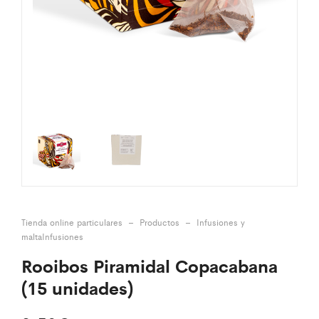
Tienda online particulares
–
Productos
–
Infusiones y
malta
Infusiones
Rooibos Piramidal Copacabana
(15 unidades)