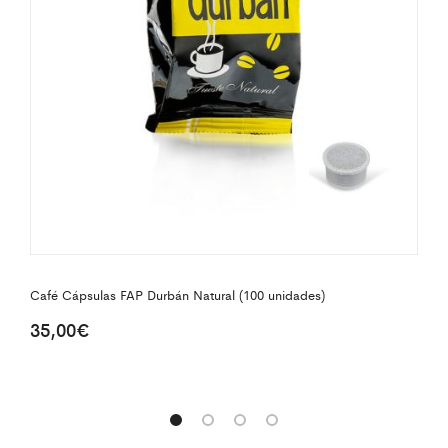
Café Cápsulas FAP Durbán Natural (100 unidades)
Ca
35,00
€
ud
5